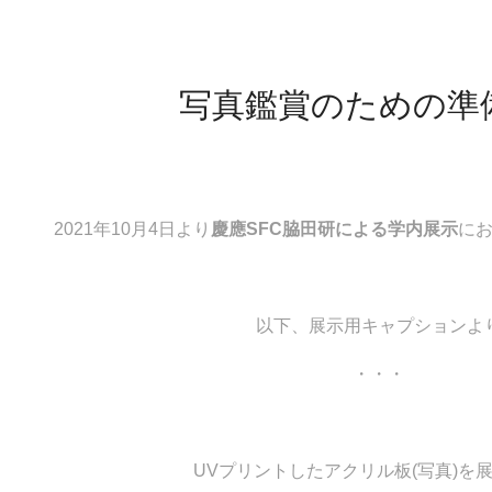
写真鑑賞のための準
2021年10月4日より
慶應SFC脇田研による学内展示
に
以下、展示用キャプションよ
・・・
UVプリントしたアクリル板(写真)を