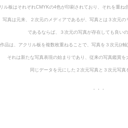
リル板はそれぞれCMYKの4色が印刷されており、それを重ね
写真は元来、２次元のメディアであるが、写真とは３次元の
であるならば、３次元の写真が存在しても良い
作品は、アクリル板を複数枚重ねることで、写真を３次元(z軸
それは新たな写真表現の始まりであり、従来の写真鑑賞を
同じデータを元にした２次元写真と３次元写真
・・・