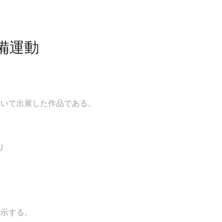
備運動
おいて出展した作品である。
り
展示する。