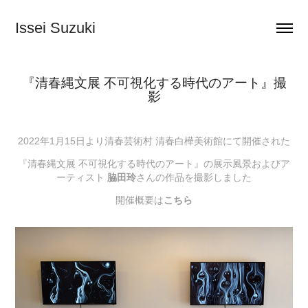
Issei Suzuki
『清春縄文展 不可視化する時代のアート』撮
影
2022年1月15日より清春芸術村 清春白樺美術館にて開催された
『清春縄文展 不可視化する時代のアート』の展示風景およびア
ーティスト
脇田玲
さんの作品を撮影しました
開催概要は
こちら